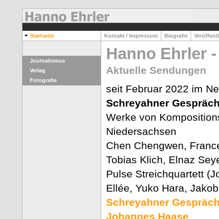
Startseite
Kontakt / Impressum
Biografie
Veröffent
Hanno Ehrler -
Journalismus
Aktuelle Sendungen
Verlag
Fotografie
seit Februar 2022 im Ne
Schreyahner Gespräch
Werke von Komposition
Niedersachsen
Chen Chengwen, Frances
Tobias Klich, Elnaz Sey
Pulse Streichquartett 
Ellée, Yuko Hara, Jakob
Schreyahner Gespräch
Johannes Haase